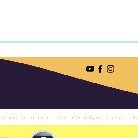
הרצליה- סוקולוב 36 הרצליה *
פתח תקווה- אשכנזי 1 פתח תקווה