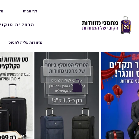
דף הבית
מז
הרצליה סוקולוב 36 | ראשון לציון הרצל 47 | פתח תק
מזוודות עליה למטוס