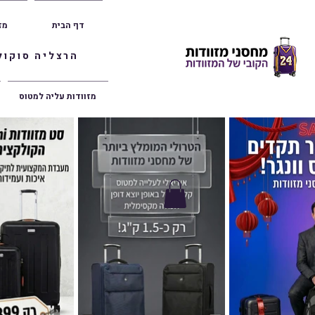
דף הבית
מז
הרצליה סוקולוב 36 | ראשון לציון הרצל 47 | פתח תק
מזוודות עליה למטוס