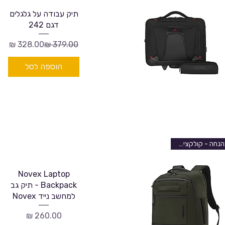
תיק עבודה על גלגלים
דגם 242
מחיר רגיל
מחיר מבצע
הוספה לסל
בהנחה - קולקציה חדשה
Novex Laptop
Backpack - תיק גב
למחשב נייד Novex
מחיר