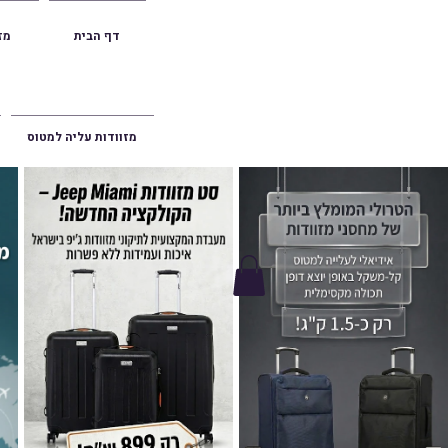
דף הבית
מז
הרצליה סוקולוב 36 | ראשון לציון הרצל 47 | פתח תק
מזוודות עליה למטוס