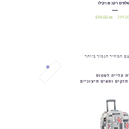
פים רקכ 1.5קילו
599.00 ₪
299.0
מחיר
מחיר
רגיל
מבצע
ם המחיר הנמוך ביותר
ת עלייה למטוס