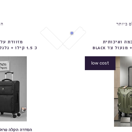
 ביותר
הט
מה ואיכותית
מזוודת על
כ 1.5 קילו + גלגלים איכותיים + בד דוחה גשם
low cost
הסדרה הקלה טרולי