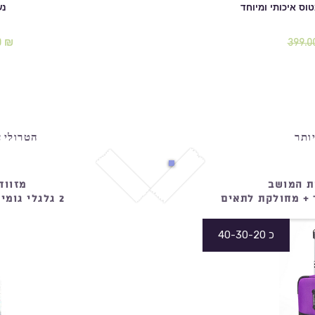
וס איכותי ומיוחד
נשל
0 ₪
399.0
מחיר
מחיר
רגיל
מבצע
ותר
הטרולי ע
ת המושב
מזווד
 + מחולקת לתאים
2 גלגלי גומי חזקים ותאים חיצוניים
40-30-20 כ