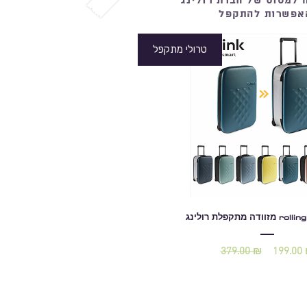
ה למטוס של חברת רולינג
אפשרות להתקפל
טרולי מתקפל
rolling flex veg
379.00 ₪
199.00
מחיר
מחיר
רגיל
מבצע