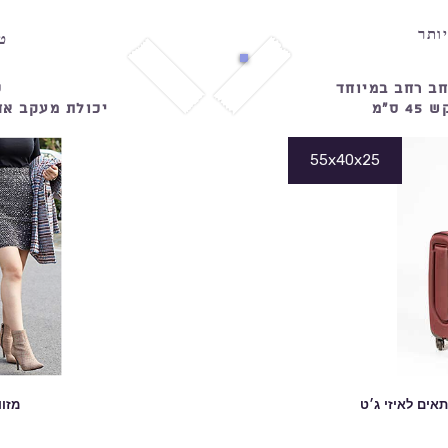
ותר
ט
חב רחב במיוחד
ט
ס״מ
יכולת מעקב אח
55x40x25
אים לאיזי ג׳ט
מזו