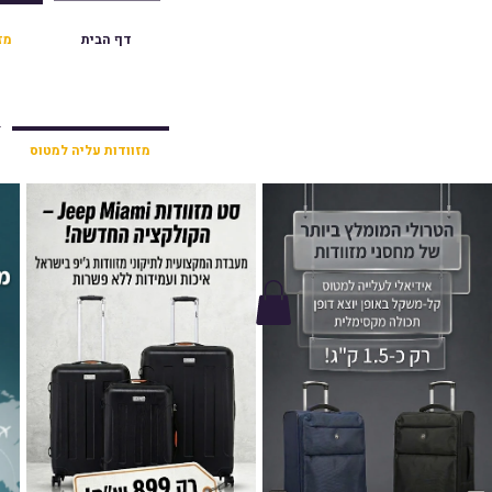
דף הבית
מז
הרצליה סוקולוב 36 | ראשון לציון הרצל 47 | פתח תק
מזוודות עליה למטוס