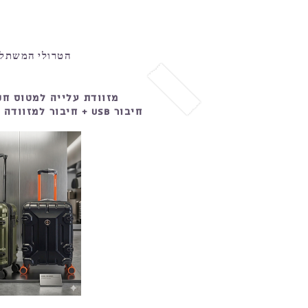
הטרולי המשתלם
מזוודת עלייה למטוס חכ
חיבור usb + חיבור למזוודה + מנעול צד black