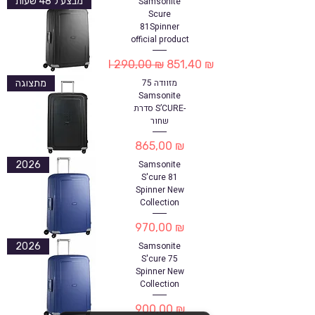
Samsonite
מבצע ל 48 שעות
Scure
81Spinner
official product
Обычная цена
Цена со скидкой
1 290,00 ₪
851,40 ₪
מזוודה 75
מתצוגה
Samsonite
סדרת S’CURE-
שחור
Цена
865,00 ₪
Samsonite
2026
S'cure 81
Spinner New
Collection
Цена
970,00 ₪
Samsonite
2026
S'cure 75
Spinner New
Collection
Цена
900,00 ₪