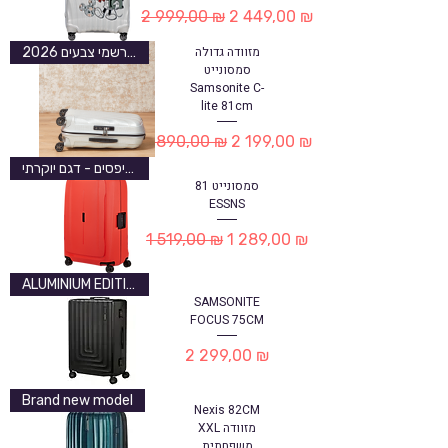
Обычная цена
Цена со скидкой
2 999,00 ₪
2 449,00 ₪
מזוודה גדולה
יבואן רשמי צבעים 2026
סמסונייט
Samsonite C-
lite 81cm
Обычная цена
Цена со скидкой
2 890,00 ₪
2 199,00 ₪
קליפסים - דגם יוקרתי
סמסונייט 81
ESSNS
Обычная цена
Цена со скидкой
1 519,00 ₪
1 289,00 ₪
ALUMINIUM EDITION
SAMSONITE
FOCUS 75CM
Цена
2 299,00 ₪
Brand new model
Nexis 82CM
XXL מזוודה
משפחתית