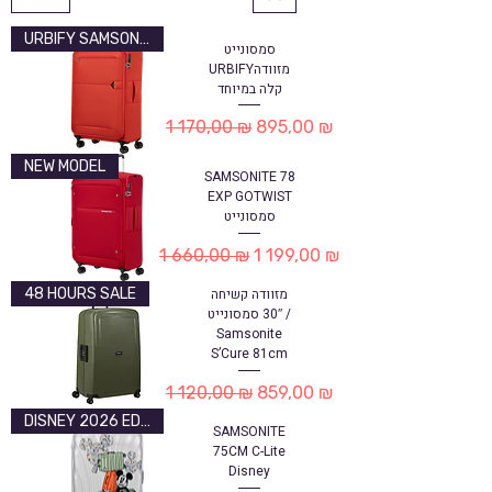
URBIFY SAMSONITE
סמסונייט
URBIFYמזוודה
קלה במיוחד
Обычная цена
Цена со скидкой
1 170,00 ₪
895,00 ₪
NEW MODEL
SAMSONITE 78
EXP GOTWIST
סמסונייט
Обычная цена
Цена со скидкой
1 660,00 ₪
1 199,00 ₪
מזוודה קשיחה
48 HOURS SALE
30″ סמסונייט /
Samsonite
S’Cure 81cm
Обычная цена
Цена со скидкой
1 120,00 ₪
859,00 ₪
DISNEY 2026 EDITION
SAMSONITE
75CM C-Lite
Disney