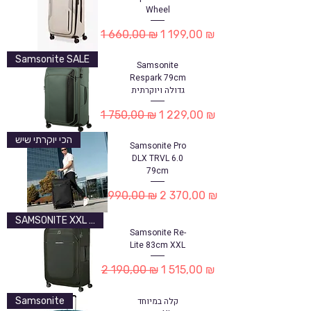
Wheel
Обычная цена
Цена со скидкой
1 660,00 ₪
1 199,00 ₪
Samsonite SALE
Samsonite
Respark 79cm
גדולה ויוקרתית
Обычная цена
Цена со скидкой
1 750,00 ₪
1 229,00 ₪
הכי יוקרתי שיש
Samsonite Pro
DLX TRVL 6.0
79cm
Обычная цена
Цена со скидкой
2 990,00 ₪
2 370,00 ₪
SAMSONITE XXL 83CM
Samsonite Re-
Lite 83cm XXL
Обычная цена
Цена со скидкой
2 190,00 ₪
1 515,00 ₪
קלה במיוחד
Samsonite