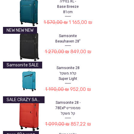
במידה XL -
Base Breeze
81cm
Обычная цена
Цена со скидкой
1 570,00 ₪
1 165,00 ₪
NEW NEW NEW
Samsonite
Beauhaven 28"
Обычная цена
Цена со скидкой
1 270,00 ₪
849,00 ₪
Samsonite SALE
Samsonite 28
קלת משקל
Super Light
Обычная цена
Цена со скидкой
1 190,00 ₪
952,00 ₪
SALE CRAZY SALE
Samsonite 28 -
78ExP סמסונייט
קל משקל
Обычная цена
Цена со скидкой
1 099,00 ₪
857,22 ₪