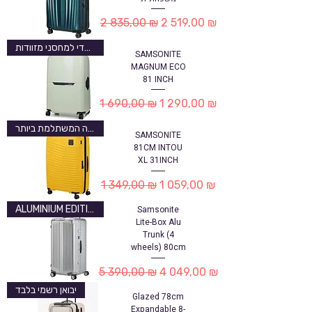
Обычная цена
Цена со скидкой
2 835,00 ₪
2 519,00 ₪
בלעדי למחסני מזוודות
SAMSONITE
MAGNUM ECO
81 INCH
Обычная цена
Цена со скидкой
1 690,00 ₪
1 290,00 ₪
העסקה המשתלמת ביותר
SAMSONITE
81CM INTOU
XL 31INCH
Обычная цена
Цена со скидкой
1 349,00 ₪
1 059,00 ₪
Samsonite
ALUMINIUM EDITION
Lite-Box Alu
Trunk (4
wheels) 80cm
Обычная цена
Цена со скидкой
5 390,00 ₪
4 049,00 ₪
יבואן רשמי בלבד
Glazed 78cm
Expandable 8-