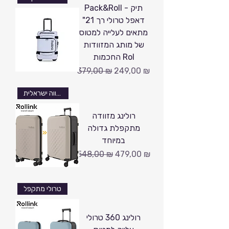
Pack&Roll - תיק
דאפל טרולי רך 21"
מתאים לעלייה למטוס
של מותג המזוודות
החכמות Rol
Обычная цена
Цена со скидкой
379,00 ₪
249,00 ₪
גאווה ישראלית
רולינג מזוודה
מתקפלת גדולה
במיוחד
Обычная цена
Цена со скидкой
548,00 ₪
479,00 ₪
טרולי מתקפל
רולינג 360 טרולי