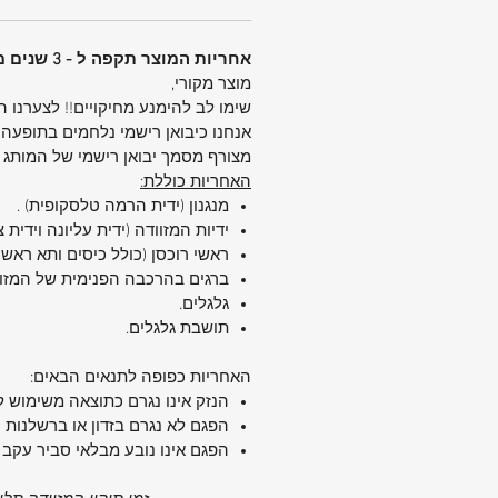
נפח מתרחב:
מאפשר אחסון גמיש 
לצורך
אחריות המוצר תקפה ל - 3 שנים מיום הקניה.
תחזוקה נוחה:
בטנה נשלפת לניקוי
מוצר מקורי,
ולשמירה על היגיינה
שימו לב להימנע מחיקויים!! לצערנו 
אחסון פנימי חכם:
תא פנימי גדול ע
אנחנו כיבואן רישמי נלחמים בתופעה 
ורצועות הידוק אלסטיות
מצורף מסמך יבואן רישמי של המותג
ניידות מושלמת:
גלגלים שקטים עם
האחריות כוללת:
חלקה בכל סביבה
מנגנון (ידית הרמה טלסקופית) .
ביטחון גבוה:
מנעול TSA מאוש
ידיות המזוודה (ידית עליונה וידית 
בינלאומיות
ראשי רוכסן (כולל כיסים ותא ראשי)
למה לבחור ב-Samsonite Upscape 25”?
ברגים בהרכבה הפנימית של המזו
גלגלים.
✅ מתאימה בול לגודל בינוני – לא גד
תושבת גלגלים.
לא קטנה מדי
✅ נוחה במיוחד לניוד בשדה תעופה, 
האחריות כפופה לתנאים הבאים:
בבית מלון
הנזק אינו נגרם כתוצאה משימוש ל
✅ מתוכננת לעמוד בשימוש אינטנסיב
הפגם לא נגרם בזדון או ברשלנות 
שנים
הפגם אינו נובע מבלאי סביר עקב 
✅ עיצוב אלגנטי עם נגיעות יוקרתיות
לסיכום: