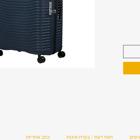
לפת
4 גלגלי סיליקון כפולים (360°) עם
ב משקל
יפים
חוות דעת / בקרת איכות
כתב אחריות