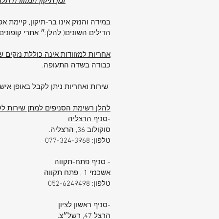
זמן תיקון המזוודה תל
Samsonite Upscape 68 ס"מ
היא
שתיקח אתכם רחוק – בכל נסיעה, לכל 
במידה והנזק אינו בר-תיקון, קיימת 
עם שילוב של פונקציונליות, עיצוב וחומרי
הדילים השונים( להלן:״ אתרי קופוני
איכותיים, זו השקעה בטוחה באיכות ובש
אחריות למזוודות אינה כוללת נזקים
הנפשי שלכם.
כבודה בשדה התעופה.
שירות ואחריות ניתן לקבל באופן אישי
להלן רשימת הסניפים למתן שירות לקו
-
סניף הרצליה
סוקולוב 36, הרצליה.
טלפון: 077-324-3968
-
סניף פתח-תקווה
אשכנזי 1 , פתח תקווה
טלפון: 052-6249498
-
סניף ראשון לציון
הרצל 47, רשל״צ.