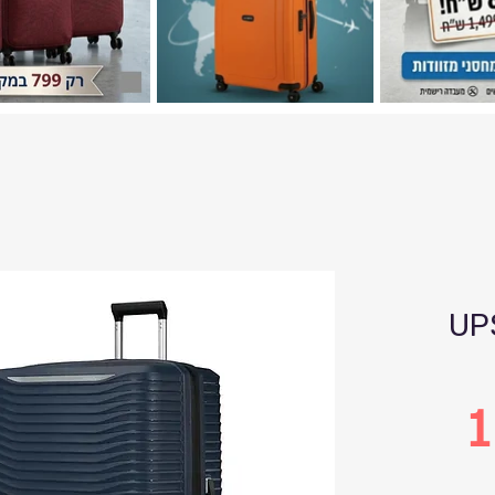
UP
1
Ц