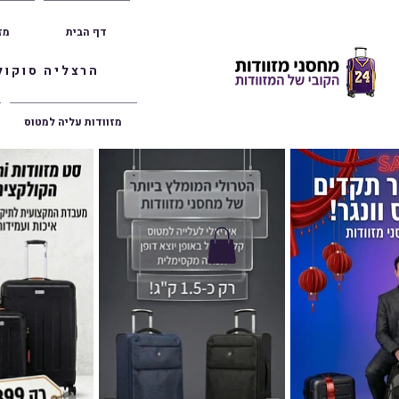
דף הבית
מז
הרצליה סוקולוב 36 | ראשון לציון הרצל 47 | פתח תק
מזוודות עליה למטוס