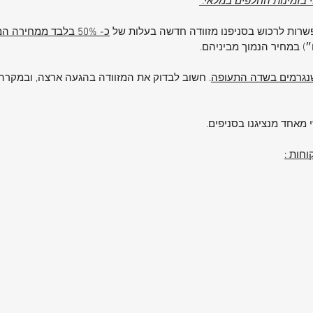
וי בזמינות החלפים במלאי.
 מזוודה
מטרה.
אפשרות לרכוש בסניפנו מזוודה חדשה בעלות של
כ- 50% בלבד ממחירה המקורי
ם
ם״) במחיר הנמוך מביניהם.
קט
 שנגרמים בשדה התעופה
. חשוב לבדוק את המזוודה בהגעה ארצה, ובמקרה 
 מאחד מנציגנו בסניפים.
חות :