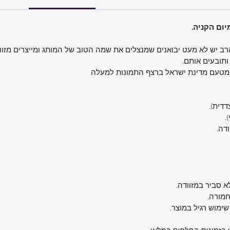
בהתאמה
 קל
הרב יש לא מעט יבואנים שמנצלים את שמה הטוב של המותג ומייצרים מזוו
ם רוכסן
ותובעים אותם.
 מטעם מדינת ישראל ברצף התמונות למעלה
 תנועה
ר לנסיעות
צדדית).
.
ודה.
ולה מדי,
ברכב או
א סביר במזוודה.
י לאורך
חמורה.
שימוש רגיל במוצר.