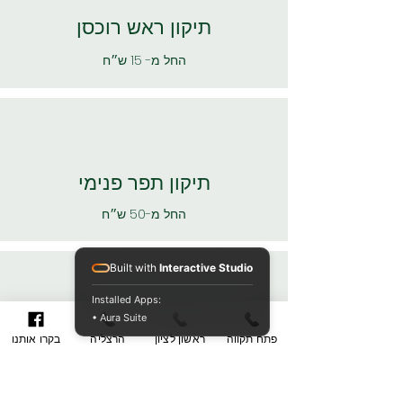
תיקון ראש רוכסן
החל מ- 15 ש״ח
תיקון תפר פנימי
החל מ-50 ש״ח
Built with
Interactive Studio
Installed Apps:
• Aura Suite
תיקון תפר חיצוני
פתח תקווה
ראשון לציון
הרצליה
בקרו אותנו
החל מ- 50 ש״ח