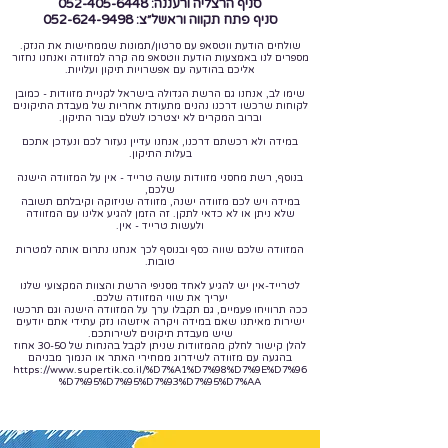
סניף הרצליה ורעננה: 052-405-6448
סניף פתח תקווה וראשל״צ: 052-624-9498
שולחים הודעת ווטסאפ עם סרטון/תמונות שממחישות את הנזק.
מספרים לנו באמצעות הודעת ווטסאפ מה קרה למזוודה ואנחנו נחזור
אליכם בהודעה עם אפשרויות תיקון ועלויות.
שימו לב, אנחנו גם הרשת הגדולה בישראל לקניית מזוודות - כמובן
לקוחות שרכשו דרכנו נהנים מתעודת אחריות של מעבדת התיקונים
וברוב המקרים לא יצטרכו לשלם עבור התיקון.
במידה ולא רכשתם דרכנו, אנחנו עדיין נעזור לכם ונעדכן אתכם
בעלות התיקון.
בנוסף, רשת מחסני מזוודות עושה טרייד - אין על המזוודה הישנה
שלכם,
במידה ויש לכם מזוודה ישנה, מזוודה שניזוקה וקיבלתם תשובה
שלא ניתן או לא כדאי לתקן. זה הזמן להגיע אלינו עם המזוודה
ולעשות טרייד - אין.
המזוודה שלכם שווה כסף ובנוסף לכך אנחנו נתרום אותה למטרות
טובות.
לטרייד-אין יש להגיע לאחד מסניפי הרשת והצוות המקצועי שלנו
יעריך את שווי המזוודה שלכם.
ככה תרוויחו פעמיים, גם תקבלו ערך על המזוודה הישנה וגם תרכשו
ישירות מאיתנו שאם במידה ויקרה איזשהו נזק עתידי אתם יודעים
שיש מעבדת תיקונים לשירותכם.
להלן קישור לחלק מהמזוודות שניתן לקבל בהנחות של 30-50 אחוז
בהגעה עם מזוודה לשידרוג ממחירי האתר או הנמוך מבניהם
https://www.supertik.co.il/%D7%A1%D7%98%D7%9E%D7%96
%D7%95%D7%95%D7%93%D7%95%D7%AA