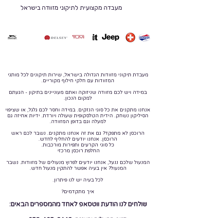
מעבדה מקצועית לתיקוני מזוודה בישראל
מעבדת תיקוני מזוודות הגדולה בישראל, שירות תיקונים לכל מותגי
המזוודות עם חלקי חילוף מקוריים.
במידה ויש לכם מזוודה שניזוקה ואתם מעוניינים בתיקון - הגעתם
למקום הנכון.
אנחנו מתקנים את כל סוגי הנזקים. במידה וחסר לכם גלגל, או שציפוי
הסיליקון נשחק. הידית הטלסקופית שעולה ויורדת. ידיות אחיזה גם
למעלה וגם בדופן המזוודה.
הרוכסן לא מתפקד? גם את זה אנחנו מתקנים. נשבר לכם ראש
הרוכסן. אנחנו יודעים להחליף לחדש.
כל סוגי הקרעים ותפירות מורכבות.
החלפת רוכסן מרכזי
המנעול שלכם ננעל, אנחנו יודעים לפרוץ מנעולים של מזוודות. נשבר
המנעול? אין בעיה אפשר להתקין מנעול חדש.
לכל בעיה יש לנו פיתרון.
איך מתקדמים?
שולחים לנו הודעת ווטסאפ לאחד מהמספרים הבאים: