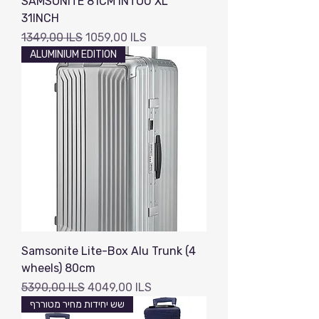
SAMSONITE 81CM INTOU XL
31INCH
Precio
Precio de oferta
1349,00 ILS
1059,00 ILS
ALUMINIUM EDITION
Samsonite Lite-Box Alu Trunk (4
wheels) 80cm
Precio
Precio de oferta
5390,00 ILS
4049,00 ILS
שש יחידות מחיר מטוררף