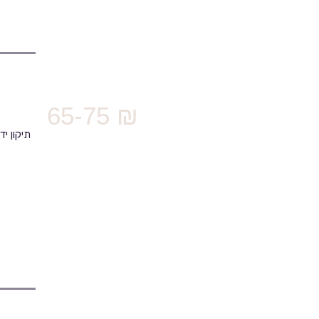
65-75 ₪
תיקון י