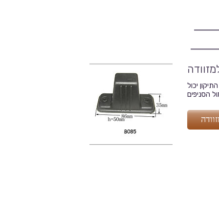
למזוודה
תיקון יכול
וודה