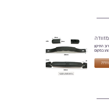
מזוודה
וב התיקון
ע במקום
וודה