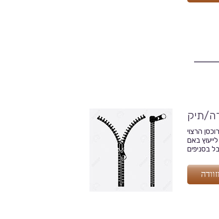
דה/תיק
 ימי עבודה להזמנת הרוכסן הרצוי
לייעוץ באם
וודה