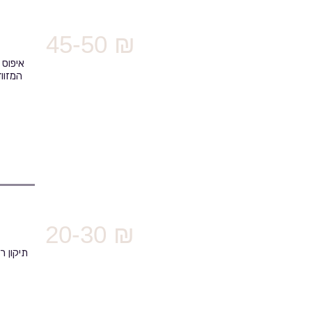
45-50 ₪
איפוס 
המזוו
20-30 ₪
תיקון ר