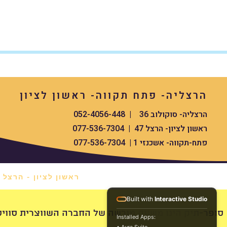
הרצליה- פתח תקווה- ראשון לציון
הרצליה- סוקולוב 36 | 052-4056-448
ראשון לציון- הרצל 47 | 077-536-7304
פתח-תקווה- אשכנזי 1 | 077-536-7304
ראשון לציון - הרצל 47 *
Built with
Interactive Studio
swissdigital סופר-תיק הינו משווק מורשה של החברה השווצרית סוויס העולמית
Installed Apps: