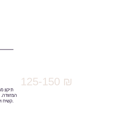
125-150 ₪
תיקון מ
המזוודה. 
קשיח וידיות המחוזקות עם ברגים, לייעוץ להחלפת או תיקון המזוודה ניתן ליצור קשר מול הסניפים.