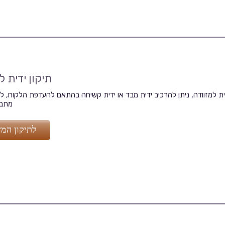
תיקון ידית ל
דית למזוודה, ניתן להרכיב ידית מבד או ידית קשיחה בהתאם להעדפת הלקוח, לר
מתבצ
לתיקון המז