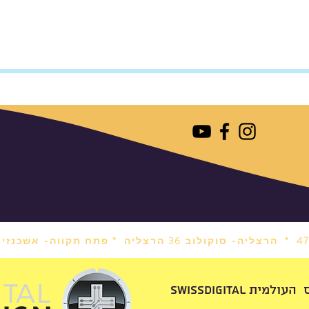
הרצליה- סוקולוב 36 הרצליה *
פתח תקווה- אשכנזי 1 פתח תקווה