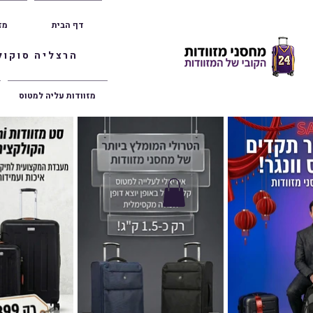
דף הבית
מז
הרצליה סוקולוב 36 | ראשון לציון הרצל 47 | פתח תק
מזוודות עליה למטוס