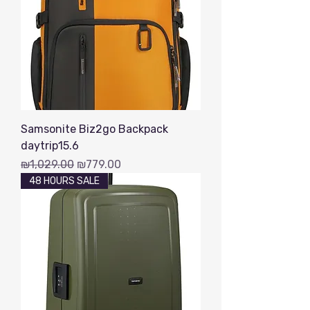
Samsonite Biz2go Backpack
daytrip15.6
Regular Price
Sale Price
₪1,029.00
₪779.00
48 HOURS SALE