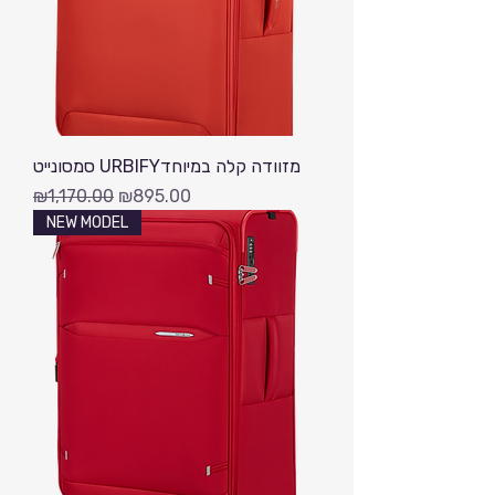
סמסונייט URBIFYמזוודה קלה במיוחד
Regular Price
Sale Price
₪1,170.00
₪895.00
NEW MODEL