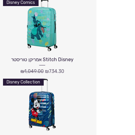
Disney Comics
אמריקן טוריסטר Stitch Disney
Regular Price
Sale Price
₪1,049.00
₪734.30
Disney Collection