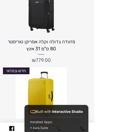
מזוודה גדולה וקלה אמריקן טוריסטר
80 ס"מ 31 אינץ
Price
₪779.00
חדש ובמלאי
Built with
Interactive Studio
Installed Apps:
מזוודה מומלצת 77 ס"מ מבית
• Aura Suite