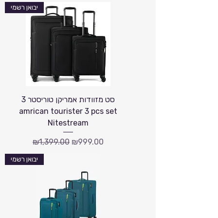
יבואן רשמי
סט מזוודות אמריקן טוריסטר 3
amrican tourister 3 pcs set
Nitestream
Regular Price
Sale Price
₪1,399.00
₪999.00
יבואן רשמי