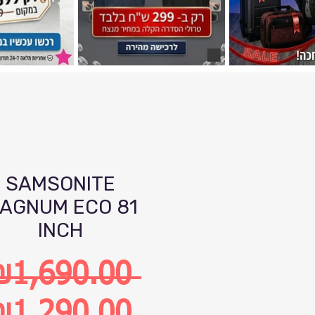
SAMSONITE
AGNUM ECO 81
INCH
₪1,690.00 
egular
₪1,290.00