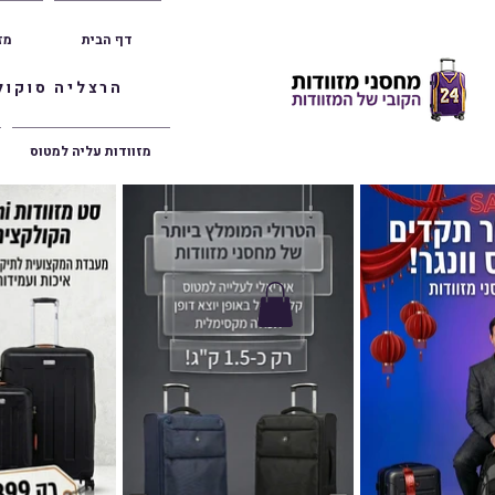
דף הבית
מז
הרצליה סוקולוב 36 | ראשון לציון הרצל 47 | פתח תק
מזוודות עליה למטוס