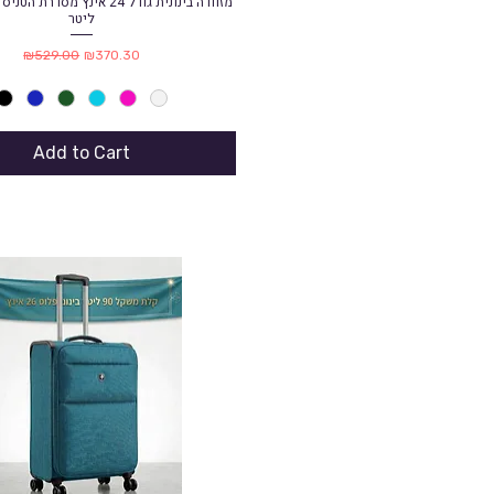
Quick View
ליטר
Regular Price
Sale Price
₪529.00
₪370.30
Add to Cart