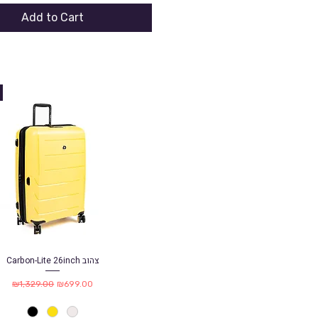
Add to Cart
Carbon-Lite 26inch צהוב
Quick View
Regular Price
Sale Price
₪1,329.00
₪699.00