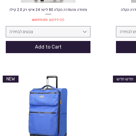
מזוודה מהסדרה הקלה 80 ליטר 24 אינץ רק 2.0 קילו
Quick View
Regular Price
Sale Price
₪599.00
₪299.00
ם לבחירה
צבעים לבחירה
Add to Cart
NEW
חדש חדש