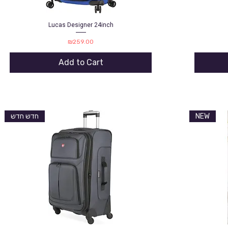
Lucas Designer 24inch
Quick View
Price
₪259.00
Add to Cart
חדש חדש
NEW