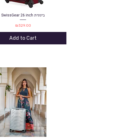
SwissGear 26 inch בינונית
Quick View
Price
₪329.00
Add to Cart