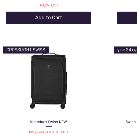
Price
₪1,990.00
Add to Cart
CROSSLIGHT SWISS
 אינץ
Victorinox Swiss NEW
Swiss 
Quick View
Regular Price
Sale Price
₪2,600.00
₪1,300.00