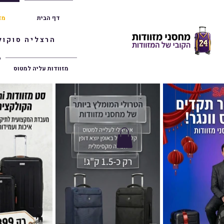
דף הבית
מז
הרצליה סוקולוב 36 | ראשון לציון הרצל 47 | פתח תק
מזוודות עליה למטוס