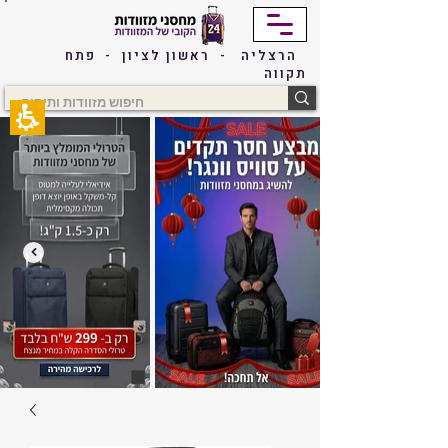
The
beginning
of
הרצליה - ראשון לציון - פתח
a
תקווה
web
page,
click
to
move
to
the
main
Content