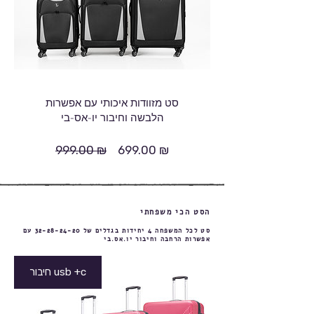
סט מזוודות איכותי עם אפשרות
הלבשה וחיבור יו-אס-בי
999.00 ₪
699.00 ₪
מחיר
מחיר
רגיל
מבצע
הסט הכי משפחתי
סט לכל המשפחה 4 יחידות בגדלים של
32-28-24-20
עם
אפשרות הרחבה וחיבור יו.אס.בי
חיבור usb +c