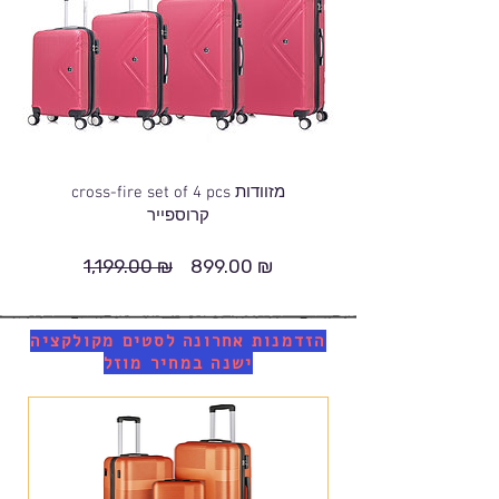
cross-fire set of 4 pcs מזוודות
קרוספייר
1,199.00 ₪
899.00 ₪
מחיר
מחיר
רגיל
מבצע
הזדמנות אחרונה לסטים מקולקציה
ישנה במחיר מוזל