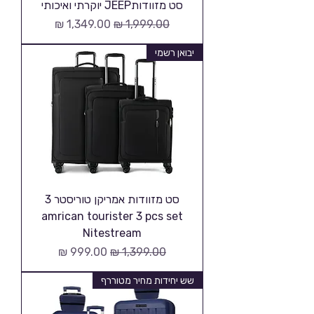
סט מזוודותJEEP יוקרתי ואיכותי
מחיר רגיל
מחיר מבצע
יבואן רשמי
סט מזוודות אמריקן טוריסטר 3
amrican tourister 3 pcs set
Nitestream
מחיר רגיל
מחיר מבצע
שש יחידות מחיר מטוררף