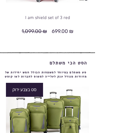
I am shield set of 3 red
1,099.00 ₪
699.00 ₪
מחיר
מחיר
רגיל
מבצע
הסט הכי משתלם
סט משתלם במיוחד למשפחות הכולל חמש יחידות של
מזוודות מגודל ענק לעלייה למטוס לחברות לאו קוסט
סט בצבע ירוק