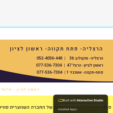
הרצליה- פתח תקווה- ראשון לציון
הרצליה- סוקולוב 36 | 052-4056-448
ראשון לציון- הרצל 47 | 077-536-7304
פתח-תקווה- אשכנזי 1 | 077-536-7304
ראשון לציון - הרצל 47 *
Built with
Interactive Studio
swissdigital סופר-תיק הינו משווק מורשה של החברה השווצרית סוויס העולמית
Installed Apps: