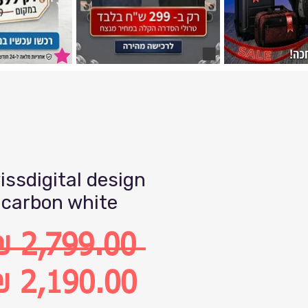
issdigital design
carbon white
 ‏2,799.00 ‏₪ 
מחיר