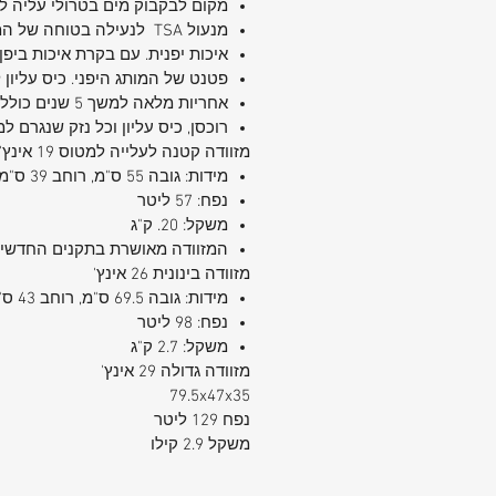
מקום לבקבוק מים בטרולי עליה ל
מנעול
TSA
לנעילה בטוחה של המז
איכות יפנית. עם בקרת איכות ביפן.
פטנט של המותג היפני. כיס עליון 
אחריות מלאה למשך 5 שנים כולל גלגלים ללא קשר לדו"ח נזק מחברת התעופה. האחריות כוללת גלגלים , מנגנון , ידיות , ראשי
רוכסן, כיס עליון וכל נזק שנגרם למ
מזוודה קטנה לעלייה למטוס 19 אינץ'
מידות: גובה 55 ס"מ, רוחב 39 ס"מ, עומק 20 ס"מֿ
נפח: 57 ליטר
משקל: 20. ק"ג
המזוודה מאושרת בתקנים החדשים 
מזוודה בינונית 26 אינץ
'
מידות: גובה 69.5 ס"מ, רוחב 43 ס"מ, עומק 31 ס"מֿ
נפח: 98 ליטר
משקל: 2.7 ק"ג
מזוודה גדולה 29 אינץ
'
79.5x47x35
נפח 129 ליטר
משקל 2.9 קילו