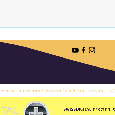
הרצליה- סוקולוב 36 הרצליה *
פתח תקווה- אשכנזי 1 פתח תקווה