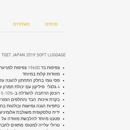
דזיין, שילוב הגלגל הכפול עם מגנט שומ
על חוזקו של הגלגל ומאריך את חייו.
סניפים
משלוחים
TGET JAPAN 2019 SOFT LUGGAGE
צפיפות בד 1960
D
צפיפות למניעת 
מזוודות קלות במיוחד
פסי גומי בחלק התחתון להגנה ע
4 גלגלי סיליקון עם יכולת תמרון של 360 מעלות
רוכסן הרחבה: להגדלה ב-15-10% נוספים
בקרת איכות: הבד והחלפים המורכ
כתפיות הגנה גמישות ובולטות בחל
ידית טלסקופית משולבת אלומיניו
פטנט מיוחד להלבשת מזוודה על מ
טרולי עלייה למטוס: מתאים לחבר