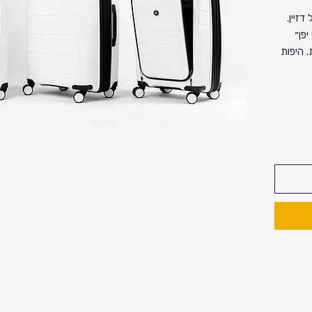
דזיין.
יפן״
 היפות
ומר
וחוזק
השומר על
זוודה
המזוודה
ם ממאה
ך ששינוע
כבדים
יטל