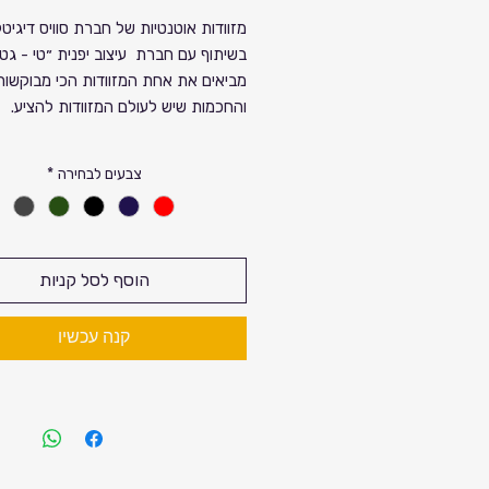
רגיל
מחיר
מזוודות אוטנטיות של חברת סוויס דיגיטל 
בשיתוף עם חברת עיצוב יפנית ״טי - גט 
מבצע
מביאים את אחת המזוודות הכי מבוקשות.
והחכמות שיש לעולם המזוודות להציע.
דגם ה ״טי-גט יפן״ קל המשקל מיוצר מח
צבעים לבחירה
*
פרוליפרופילן- בציפוי אלומיניום לגמישות 
מירבי במסגרת המזוודה. כפטנט ייחודי 
מסגרת המזוודה מפני סדקים ושברים. המ
קלה יותר וגמישה יותר.
הוסף לסל קניות
ומאוד איכותית. היום גם הגודל הבינוני ו
החכמה לעלייה למטוס מגיעים עם ציפוי
קנה עכשיו
האלומניום .
כסט איכותי גלגלי המזוודה הינם מיוצרי
אחוז סילקון. עם מגנט לבידוד רעשים, כ
המזוודה כלל אינו מורגש גם במשקלים 
במיוחד. פטנט זה ייחודי לחברת סוויסדיג