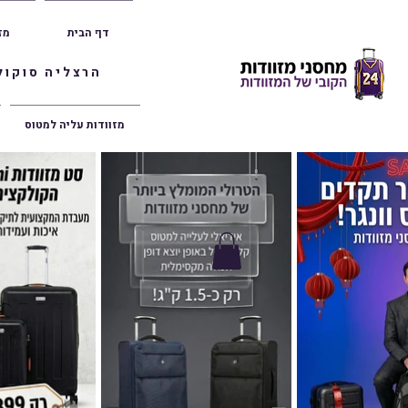
דף הבית
מז
הרצליה סוקולוב 36 | ראשון לציון הרצל 47 | פתח תק
מזוודות עליה למטוס