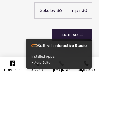
30 דקות
3
Sokolov 36
0
ד
ק
ו
לביצוע הזמנה
ת
Built with
Interactive Studio
Installed Apps:
• Aura Suite
תיאור השירות
פתח תקווה
ראשון לציון
הרצליה
בקרו אותנו
ניתן להגיע ולתקן מזוודות מכל הדגמים והסוגים
במקום אחד לרוב גם על המקום
פרטי איש הקשר
Sokolov 36, Herzeliya, ISR
++972 0773243968
Sendidan@gmail.com