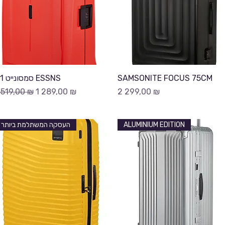
Быстрый просмотр
Быстрый просмотр
סמסונייט 81 ESSNS
SAMSONITE FOCUS 75CM
бычная цена
Цена со скидкой
Цена
 519,00 ₪
1 289,00 ₪
2 299,00 ₪
העסקה המשתלמת ביותר
ALUMINIUM EDITION