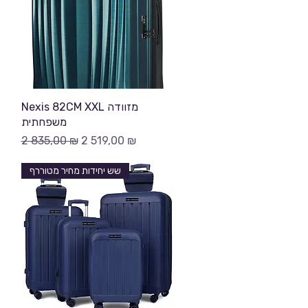
Быстрый просмотр
Nexis 82CM XXL מזוודה
משפחתית
Обычная цена
Цена со скидкой
2 835,00 ₪
2 519,00 ₪
שש יחידות מחיר מטוררף