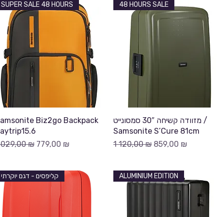
SUPER SALE 48 HOURS
48 HOURS SALE
Быстрый просмотр
Быстрый просмотр
amsonite Biz2go Backpack
מזוודה קשיחה 30″ סמסונייט /
aytrip15.6
Samsonite S’Cure 81cm
бычная цена
Цена со скидкой
Обычная цена
Цена со скидкой
 029,00 ₪
779,00 ₪
1 120,00 ₪
859,00 ₪
קליפסים - דגם יוקרתי
ALUMINIUM EDITION