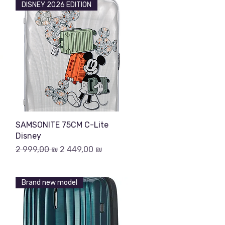
DISNEY 2026 EDITION
Быстрый просмотр
SAMSONITE 75CM C-Lite
Disney
Обычная цена
Цена со скидкой
2 999,00 ₪
2 449,00 ₪
Brand new model