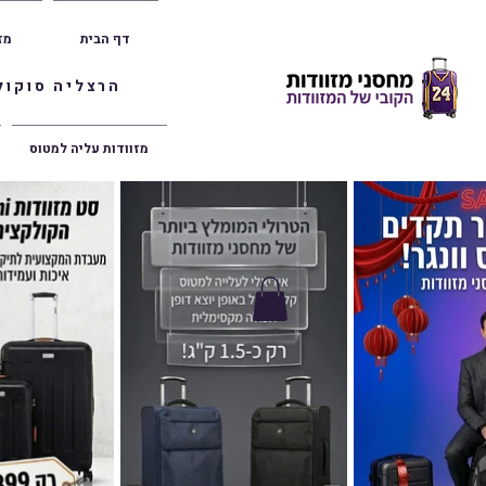
דף הבית
מז
הרצליה סוקולוב 36 | ראשון לציון הרצל 47 | פתח תק
מזוודות עליה למטוס