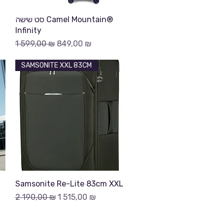
Быстрый просмотр
סט שישה Camel Mountain®
Infinity
й
Обычная цена
Цена со скидкой
1 599,00 ₪
849,00 ₪
SAMSONITE XXL 83CM
Быстрый просмотр
Samsonite Re-Lite 83cm XXL
Обычная цена
Цена со скидкой
2 190,00 ₪
1 515,00 ₪
й