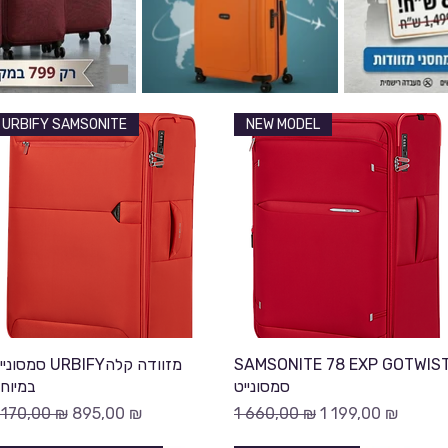
URBIFY SAMSONITE
NEW MODEL
Быстрый просмотр
Быстрый просмотр
סמסו URBIFYמזוודה קלה
SAMSONITE 78 EXP GOTWIS
סמסונייט
במיוח
бычная цена
Цена со скидкой
Обычная цена
Цена со скидко
 170,00 ₪
895,00 ₪
1 660,00 ₪
1 199,00 ₪