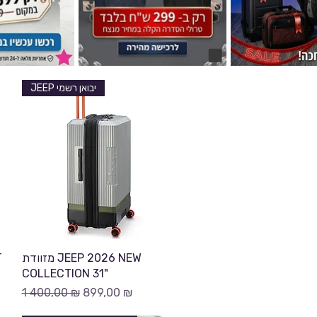
JEEP יבואן רשמי
Быстрый просмотр
T
מזוודת JEEP 2026 NEW
COLLECTION 31"
й
Обычная цена
Цена со скидкой
1 400,00 ₪
899,00 ₪