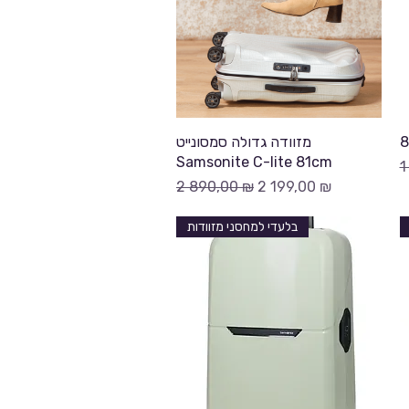
Быстрый просмотр
מזוודה גדולה סמסונייט
Samsonite C-lite 81cm
О
1
Обычная цена
Цена со скидкой
2 890,00 ₪
2 199,00 ₪
בלעדי למחסני מזוודות