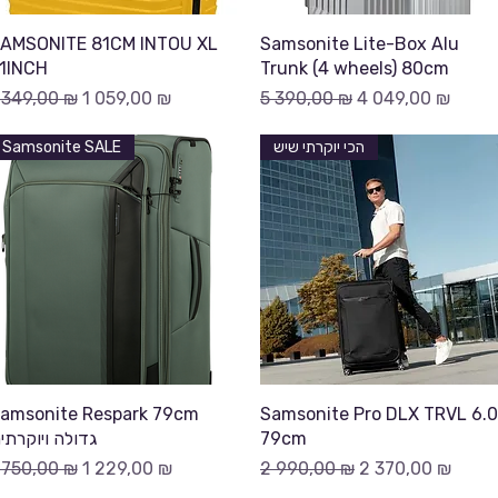
Быстрый просмотр
Быстрый просмотр
AMSONITE 81CM INTOU XL
Samsonite Lite-Box Alu
1INCH
Trunk (4 wheels) 80cm
бычная цена
Цена со скидкой
Обычная цена
Цена со скидко
 349,00 ₪
1 059,00 ₪
5 390,00 ₪
4 049,00 ₪
Samsonite SALE
הכי יוקרתי שיש
Быстрый просмотр
Быстрый просмотр
amsonite Respark 79cm
Samsonite Pro DLX TRVL 6.0
גדולה ויוקרתי
79cm
бычная цена
Цена со скидкой
Обычная цена
Цена со скидко
 750,00 ₪
1 229,00 ₪
2 990,00 ₪
2 370,00 ₪