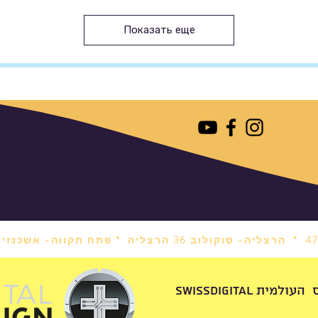
Показать еще
הרצליה- סוקולוב 36 הרצליה *
פתח תקווה- אשכנזי 1 פתח תקווה