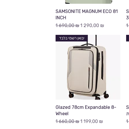
Быстрый просмотр
SAMSONITE MAGNUM ECO 81
S
INCH
3
Обычная цена
Цена со скидкой
О
1 690,00 ₪
1 290,00 ₪
1
יבואן רשמי בלבד
Быстрый просмотр
Glazed 78cm Expandable 8-
S
Wheel
ת
Обычная цена
Цена со скидкой
О
1 660,00 ₪
1 199,00 ₪
1