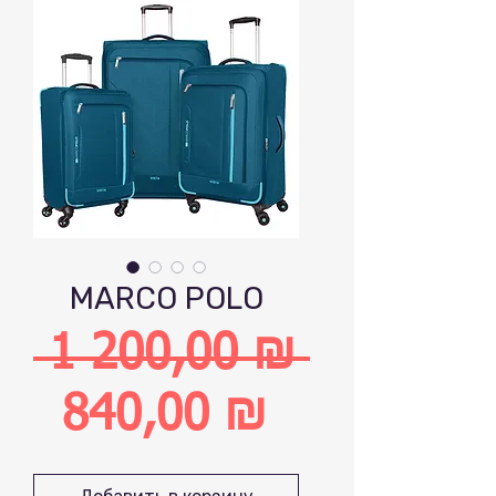
MARCO POLO
 1 200,00 ₪ 
Обычная
840,00 ₪
цена
Спеццена