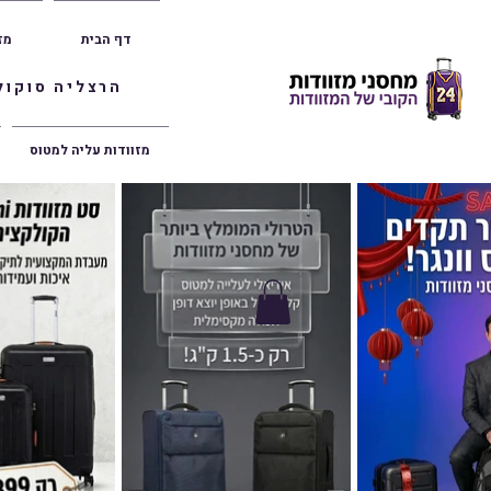
דף הבית
מז
הרצליה סוקולוב 36 | ראשון לציון הרצל 47 | פתח תק
מזוודות עליה למטוס