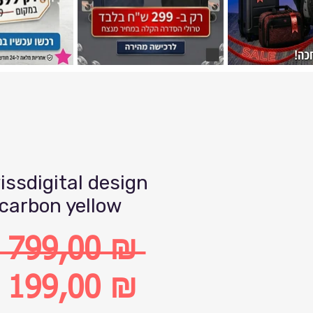
issdigital design
carbon yellow
2 799,00 ₪ 
бычная
 199,00 ₪