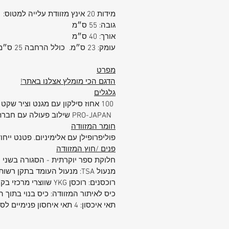
מידות 20 אינץ מזוודת עלייה למטוס:
גובה: 55 ס״מ
אורך: 40 ס״מ
עומק: 23 ס״מ. כולל הרחבה 25 ס״מ
מפרט
הדגם הכי מומלץ אצלנו באתר!
גלגלים
100 אחוז סילקון עם מגנט וציר שקט לשינוע חלק ושקט במיוחד עומד בתקן
PRO-JAPAN שילוב פעולה עם חברת t-jet japan היפנית
חומר המזוודה
פוליפרופילן עם אלימיניום. פטנט ייחו
פנים /חוץ המזוודה
חלוקת ספר יוקרתית - הסגורה בשני הצ
מנעול TSA: מנעול העומד בתקן רשות שדות התעופה לפי הגרסא האחרונה 4-987
רוכסנים: רוכסן YKG שווצרי מרכזי בקוטר 10 מ״מ. רוכסן הרחבה בקוטר 8 מ״מ.
כיס לאיתור המזוודה: כיס בנוי בתוך 
תאי איכסון: 4 תאי איחסון פנימיים לסדר ואירגון המזוודה.