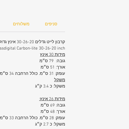
דזיין, שילוב הגלגל הכפול עם מגנט שומ
על חוזקו של הגלגל ומאריך את חייו.
סניפים
משלוחים
קרבון לייט גדלים 30-26-20 אינץ גדול- בינוני פלוס ועלייה למטוס - יבואן רשמי
ssdigital Carbon-lite 30-26-20 inch
מידות 30 אינץ
גובה: 79 ס״מ
אורך: 51 ס״מ
עומק: 31 ס״מ. כולל הרחבה 34 ס״מ
משקל
משקל: כ 3.4 ק״ג
מידות 26 אינץ:
גובה: 69 ס״מ
אורך: 48 ס״מ
עומק: 28 ס״מ. כולל הרחבה 33 ס״ממשקל
משקל: כ 2.7 ק״ג