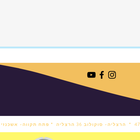
הרצליה- סוקולוב 36 הרצליה *
פתח תקווה- אשכנזי 1 פתח תקווה