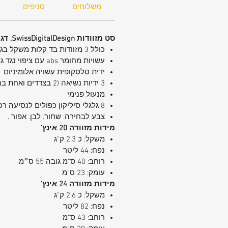
משלוחים
סניפים
סט מזוודות SwissDigitalDesign, דגם crosslite
כולל 3 מזוודות בד קלות משקל בגודל 20, 24 ו-28 ו- 32 אינץ'
עשויות מחומר abs עם ציפוי נגד גשם
ידית טלסקופית עשויה אלומיניום
3 ידיות נשיאה (2 בצדדים ואחת בחלק העליון) להרמה פשוטה
מנעול פנימי
8 גלגלי סיליקון כפולים לנסיעה רכה ויציבה
צבע לבחירה: שחור. לבן. אפור .
מידות מזוודה 20 אינץ'
משקל: כ 2.3 ק"ג
נפח: 44 ליטר
רוחב: 40 ס"מ גובה 55 ס״מ
עומק: 23 ס"מ
מידות מזוודה 24 אינץ'
משקל: כ 2.6 ק"ג
נפח: 82 ליטר
רוחב: 43 ס"מ