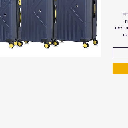
ц
יין
ת
ס עימם
שם
י
כפל
מנות יש
 עד גמר
הסט מגיע בגדלים של : 32-28-24-20 אינץ
ייפ סי
 למטוס
טעינה
ל.