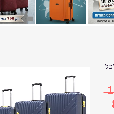
כל
 
О