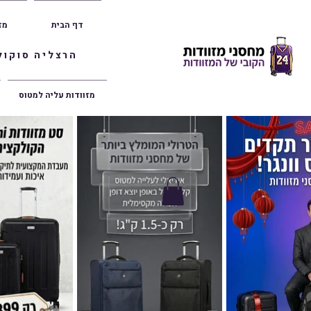
דף הבית
מז
הרצליה סוקולוב 36 | ראשון לציון הרצל 47 | פתח תק
מזוודות עליה למטוס