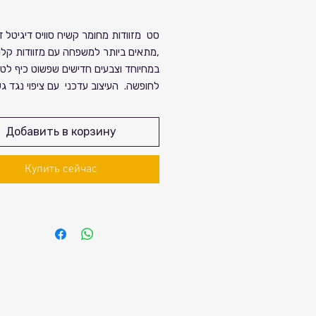
ена
Спеццена
סט מזוודות מחומר קשיח סוויס דיגיטל דז
,מתאים ביותר למשפחה עם מזוודות קלו
במחיוחד וצבעים חדישים שפשוט כיף לטו
לחופשה. העיצוב עדכני עם ציפוי נגד ג
וגלגלים חזקים וגדולים לנסיעה גם בדרכ
קורקר. מיוחד בסניפים מחירים מיוחדים ו
Добавить в корзину
הנחות לכל קהל הלקוחות. לבירורים והז
להתקשר לסניף הקרוב לביתכם. המבצע
Купить сейчас
המלאי. קנייה נעימה.
למזוודה הקטנה ישנו חיבור יו אס בי וגם ט
המזוודה הקטנה מיועדת למזוודת עלייה
ניתן לשדרג את הסט לדגם עם הרחבה ו
בתוספת 99 ש״ח לכל הסט.
הסט קיים בצבעים: שחור. ורוד. אדום. כחו
שמפניה. המלאי מוגבל.