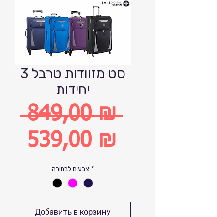
סט מזוודות טרבל 3
יחידות
 849,00 ₪ 
Обычная
539,00 ₪
цена
Спеццена
*
צבעים לבחירה
Добавить в корзину