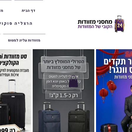
דף הבית
מז
הרצליה סוקולוב 36 | ראשון לציון הרצל 47 | פתח תק
מזוודות עליה למטוס