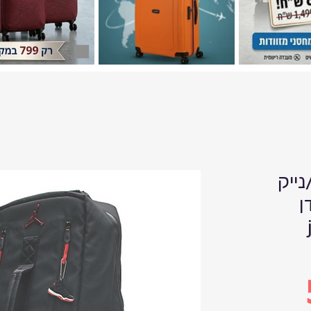
ייק
nik