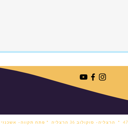
הרצליה- סוקולוב 36 הרצליה *
פתח תקווה- אשכנזי 1 פתח תקווה