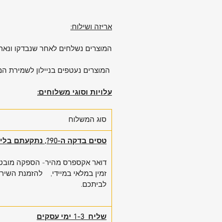
אריזה ושילוח:
המוצרים נשלחים לאחר שנבדקו ונארז
המוצרים נעטפים בניילון לשמירת המ
עלויות וסוגי משלוחים:
סוג המשלוח
טסים בדקה ה-90?, נתקעתם בלי מזוודה?
דואר אקספרס מהיר- הספקה מובטחת
זמין במלאי במיידי, להזמנת השיר
לביתכם.
שליח 1-3 ימי עסקים