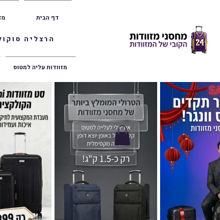
דף הבית
מז
הרצליה סוקולוב 36 | ראשון לציון הרצל 47 | פתח תק
מזוודות עליה למטוס