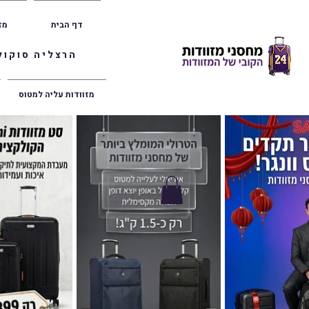
דף הבית
מז
הרצליה סוקולוב 36 | ראשון לציון הרצל 47 | פתח תק
מזוודות עליה למטוס