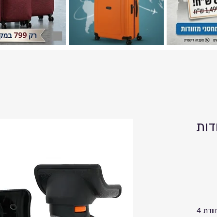
דות
תיקון/ החלפה לגלגל סיליקון איכותי למזוודת 4