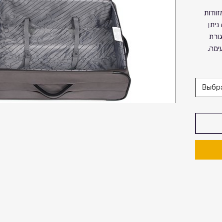
ע מזוודות
דה ניתן
גורת
עימה.
Выбр