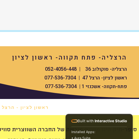
הרצליה- פתח תקווה- ראשון לציון
הרצליה- סוקולוב 36 | 052-4056-448
ראשון לציון- הרצל 47 | 077-536-7304
פתח-תקווה- אשכנזי 1 | 077-536-7304
ראשון לציון - הרצל 47 *
Built with
Interactive Studio
swissdigital סופר-תיק הינו משווק מורשה של החברה השווצרית סוויס העולמית
Installed Apps:
• Aura Suite