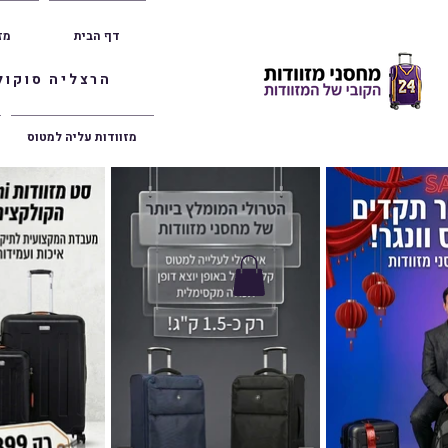
דף הבית
מז
הרצליה סוקולוב 36 | ראשון לציון הרצל 47 | פתח תק
מזוודות עליה למטוס