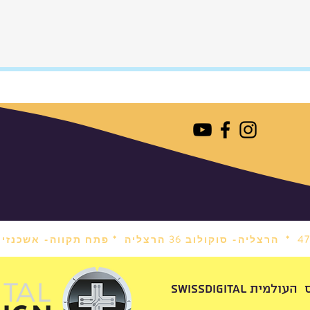
הרצליה- סוקולוב 36 הרצליה *
פתח תקווה- אשכנזי 1 פתח תקווה