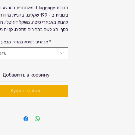
цена
Спеццена
מזוודת it luggage משתתפת במבצ
בינוניות ב - 199 שקלים. בקניית מזוו
להנות מאביזרי טיסה: משקל דיגיטלי, ח
כסף, תג לשם במחירים מוזלים. קנייה נ
*
אביזרים לטיסה במחירי מבצע
ать
Добавить в корзину
Купить сейчас