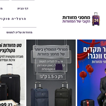
דף הבית
מז
הרצליה סוקולוב 36 | ראשון לציון הרצל 47 | פתח תק
מזוודות עליה למטוס