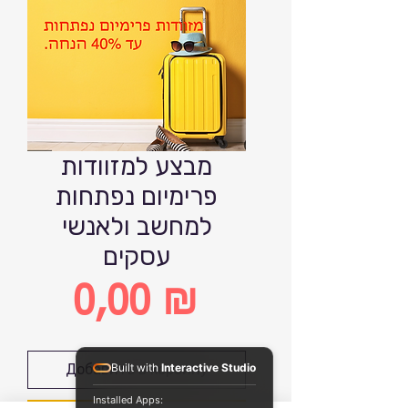
מבצע למזוודות
פרימיום נפתחות
למחשב ולאנשי
עסקים
0,00 ₪
Цена
Добавить в корзину
Built with
Interactive Studio
Installed Apps: