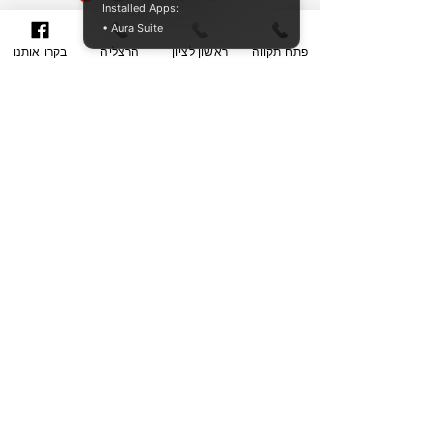
Installed Apps:
• Aura Suite
Добавить в корзину
פתח תקווה
ראשון לציון
הרצליה
בקרו אותנו
Купить сейчас
סט 3 יחידות abs בצבע כחול בגדלים
28-24-18
הרצליה- פתח תקווה- ראשון לציון
הרצליה- סוקולוב 36 |
052-4056-448
ראשון לציון- הרצל 47 | 077-536-7304
פתח-תקווה- אשכנזי 1 | 077-536-7304