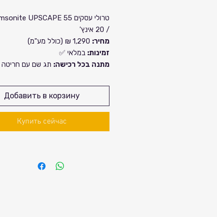
ена
/ 20 אינץ'
מחיר:
1,290 ₪ (כולל מע"מ)
זמינות:
במלאי ✅
מתנה בכל רכישה:
תג שם עם חריטה 
תוספת תשלום
מזוודת עסקים חכמה לנוסע המודרני ✈️
Добавить в корзину
Samsonite מציגה את ness
Trolley – שילוב מושלם בין נוחות, עמיד
Купить сейчас
ופונקציונליות.
טרולי קשיח זה תוכנן במיוחד לנוסעים ע
שדורשים יעילות מקסימלית, ארגון חכם ונ
חלקה.
מפרט טכני 📌
גובה:
55 ס"מ
רוחב:
40 ס"מ
עומק:
23 ס"מ (מתרחב עד 26 ס"מ)
נפח:
42–48 ליטר