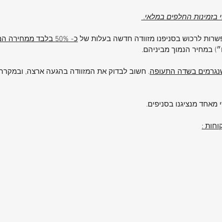
וי בזמינות החלפים במלאי.
אפשרות לרכוש בסניפנו מזוודה חדשה בעלות של
כ- 50% בלבד ממחירה המקורי
ת עיצוב
ם״) במחיר הנמוך מביניהם.
ות בלתי מתפשרת – UPSCAPE
 שנגרמים בשדה התעופה
. חשוב לבדוק את המזוודה בהגעה ארצה, ובמקרה 
 מדויקת
וחה.
 מאחד מנציגנו בסניפים.
חות :