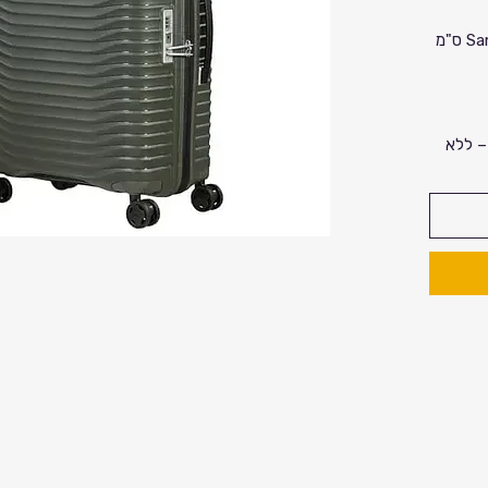
Ц
טרולי עסקים Samsonite UPSCAPE 55 ס"מ
– ללא
UPSCAPE Busi
ות
סקיים
יידות