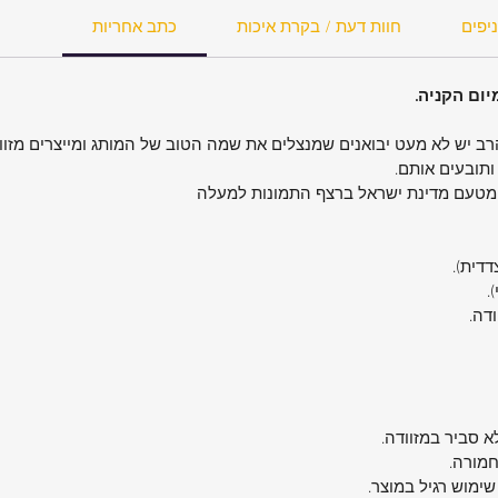
יפים
חוות דעת / בקרת איכות
כתב אחריות
סיבוב
הרב יש לא מעט יבואנים שמנצלים את שמה הטוב של המותג ומייצרים מזוו
יד עד
ותובעים אותם.
 מטעם מדינת ישראל ברצף התמונות למעלה
זק מבני
צדדית).
חשב
.
ודה.
רך
ה
א סביר במזוודה.
חמורה.
UPS הוא הפתרון
שימוש רגיל במוצר.