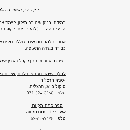
האולטימטיבי לכל מי שטס לעבודה:
קומפקטי, בטוח, שקט, ומותאם לצרכים
זמן תיקון המזוודה תל
האמיתיים של אנשי עסקים בדרכים.
סיכום:
במידה והנזק אינו בר-תיקון, קיימת 
אם אתם מחפשים מזוודה עסקית שמשלב
הדילים השונים( להלן:״ אתרי קופוני
פרקטי עם איכ
אחריות למזוודות אינה כוללת נזקים
20” של סמסונייט היא הבחירה הנכונה.
כבודה בשדה התעופה.
ניידות מעולה, אבטחה מתקדמת, וחלוקה
לתאים – כל מה שצריך לנסיעה יעילה ונ
שירות ואחריות ניתן לקבל באופן אישי
להלן רשימת הסניפים למתן שירות לקו
-
סניף הרצליה
סוקולוב 36, הרצליה.
טלפון: 077-324-3968
-
סניף פתח-תקווה
אשכנזי 1 , פתח תקווה
טלפון: 052-6249498