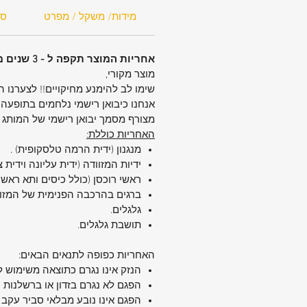
משקל:
2.6 ק"ג
מידות/ משקל / מפרט
סנ
חומר:
100% פוליפרופילן + בטנה ממוחזרת
גלגלים:
4 גלגלי סיליקון כפולים עם 
אחריות המוצר תקפה ל - 3 שנים מיום הקניה.
360° ובולמי זעזועים
מוצר מקורי,
מנעול:
קומבינציה עם תקן TSA
שימו לב להימנע מחיקויים!! לצערנו 
תאים מיוחדים:
תא מרופד למחשב ני
אנחנו כיבואן רישמי נלחמים בתופעה 
15.6" + תא לטאבלט עד 10"
מצורף מסמך יבואן רישמי של המותג
אחריות:
5 שנים בינלאומית
האחריות כוללת:
יתרונות בולטים 🌟
מנגנון (ידית הרמה טלסקופית) .
שילוב אופטימלי של משקל קל עם חו
ידיות המזוודה (ידית עליונה וידית 
תא קדמי מרופד לנגישות מהירה למ
ראשי רוכסן (כולל כיסים ותא ראשי)
וטאבלט
ברגים בהרכבה הפנימית של המזו
גלגלים.
רוכסן מוגן המעניק אטימות משופרת
תושבת גלגלים.
בטנה נשלפת לניקוי קל
אפשרות הרחבה לנפח נוסף לפי הצו
האחריות כפופה לתנאים הבאים:
עיצוב יוקרתי עם חלוקה פנימית חכמ
הנזק אינו נגרם כתוצאה משימוש ל
מושלם לנסיעות עסקים 🚀
הפגם לא נגרם בזדון או ברשלנות 
CAPE Business Trolley
הפגם אינו נובע מבלאי סביר עקב 