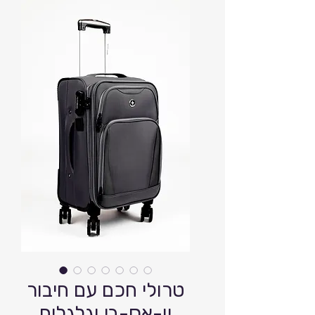
טרולי חכם עם חיבור
יו-אס-בי וגלגלים