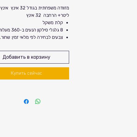
цена
Спеццена
ליטר+ הרחבה 32 אינץ
קלת משקל
8 גלגלי סילקון הנעים ב-360 מעלות
צבעים לבחירה לפי מלאי זמין: שחור. 
מידות: גובה 
33 ס"מ
Добавить в корзину
מותג מקו
מספר רשום בישראל ואחריות .
Купить сейчас