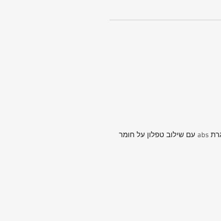
חוות דעת מתקן המזוודות שלנו : מזוודה ייחודית וקלת משקל , אין להשיג מזוודות כאלה קלות. פטנט ייחודי למסגרת abs עם שילוב טפלון על חומר