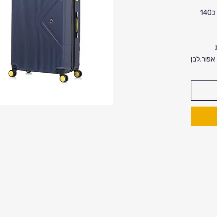
מזוודה משפחתית בגודל 32 אינץ אינץ כ140
אפור.לבן
כ 83 ס"מ, רוחב 50 ס"מ, עומק
רי swissdigital design עם