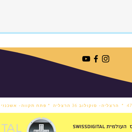
הרצליה- סוקולוב 36 הרצליה *
פתח תקווה- אשכנזי 1 פתח תקווה