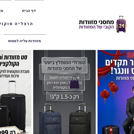
דף הבית
מז
הרצליה סוקולוב 36 | ראשון לציון הרצל 47 | פתח תק
מזוודות עליה למטוס