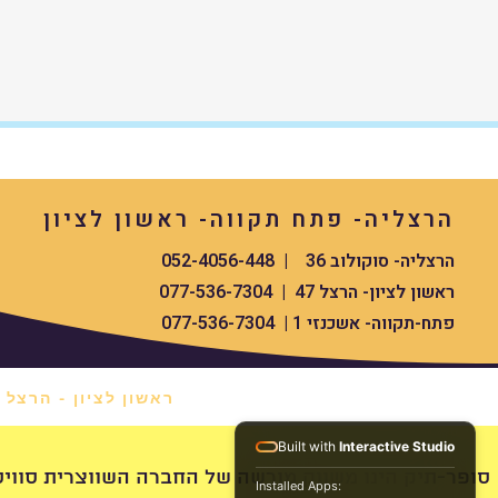
הרצליה- פתח תקווה- ראשון לציון
הרצליה- סוקולוב 36 | 052-4056-448
ראשון לציון- הרצל 47 | 077-536-7304
פתח-תקווה- אשכנזי 1 | 077-536-7304
ראשון לציון - הרצל 47 *
Built with
Interactive Studio
swissdigital סופר-תיק הינו משווק מורשה של החברה השווצרית סוויס העולמית
Installed Apps: