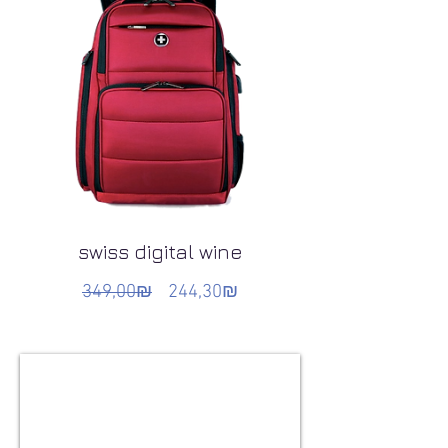
swiss digital wine
349,00₪
244,30₪
Обычная
Цена
цена
со
скидкой