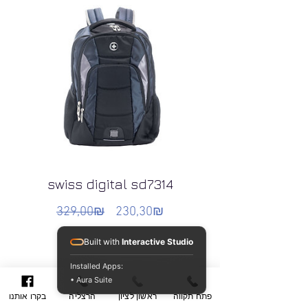
swiss digital sd7314
329,00₪
230,30₪
Обычная
Цена
цена
со
Built with
Interactive Studio
скидкой
Installed Apps:
• Aura Suite
פתח תקווה
ראשון לציון
הרצליה
בקרו אותנו