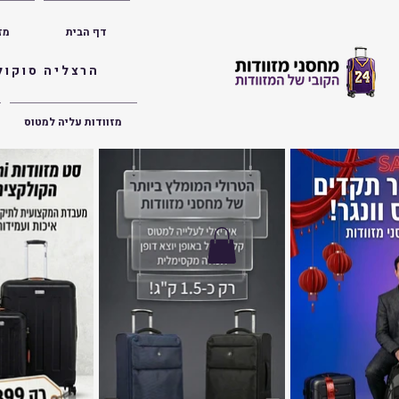
דף הבית
מז
הרצליה סוקולוב 36 | ראשון לציון הרצל 47 | פתח תק
מזוודות עליה למטוס