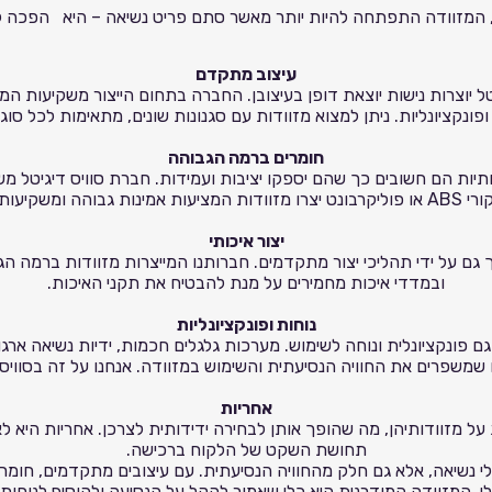
, המזוודה התפתחה להיות יותר מאשר סתם פריט נשיאה – היא הפכה לסמ
עיצוב מתקדם
טל יוצרות נישות יוצאת דופן בעיצובן. החברה בתחום הייצור משקיעות המו
ונקציונליות. ניתן למצוא מזוודות עם סגנונות שונים, מתאימות לכל סוג
חומרים ברמה הגבוהה
תיות הם חשובים כך שהם יספקו יציבות ועמידות. חברת סוויס דיגיטל 
שקיעות יציבות מרבית.
יצור איכותי
ך גם על ידי תהליכי יצור מתקדמים. חברותנו המייצרות מזוודות ברמה 
ובמדדי איכות מחמירים על מנת להבטיח את תקני האיכות.
נוחות ופונקציונליות
גם פונקציונלית ונוחה לשימוש. מערכות גלגלים חכמות, ידיות נשיאה ארגו
שמשפרים את החוויה הנסיעתית והשימוש במזוודה. אנחנו על זה בסוויס 
אחריות
 על מזוודותיהן, מה שהופך אותן לבחירה ידידותית לצרכן. אחריות היא 
תחושת השקט של הלקוח ברכישה.
לי נשיאה, אלא גם חלק מהחוויה הנסיעתית. עם עיצובים מתקדמים, חומרים
לי, המזוודה המודרנית היא כלי שאמור להקל על הנסיעה ולהוסיף לנוחות ו