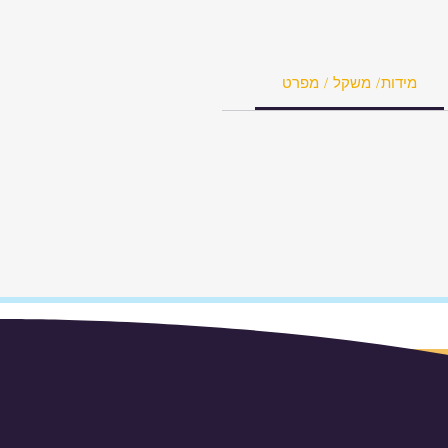
מידות/ משקל / מפרט