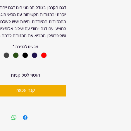
רגיל
מחיר
דגם הקרבון בגודל הבינוני הינו דגם ייחודי
יוקרתי במזוודות הקשיחות עם מלאי מוג
מבצע
מהמזוודות המיוחדות והיפות שיש לעולם 
להציע. עם דגם ייחודי עם שילוב אלומיניו
ופוליפרופלין המביא את המזוודה לרמה 
גבוהה של עמידות.בנוסף לדגם היוקרתי י
צבעים לבחירה
*
סגירת ספר 
וחלוקה נוחה.
מזוודות אוטנטיות של חברת סוויס דיגיטל 
הוסף לסל קניות
בשיתוף עם חברת עיצוב יפנית ״טי - גט 
מביאים את
קנה עכשיו
אחת המזוודות הכי מבוקשות. היפות והח
שיש לעולם המזוודות להציע.
דגם ה ״טי-גט יפן״ קל המשקל מיוצר מח
פרוליפרופילן- בציפוי אלומיניום לגמישות 
מירבי במסגרת המזוודה. כפטנט ייחודי 