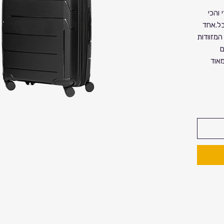
 והכי
בל.אחד
המזוודות
ם
מאוד
שנו
יוקרתית ומנעול כפול tsa לסגירה
דזיין.
יפן״
כמות
ומר
וחוזק
השומר על