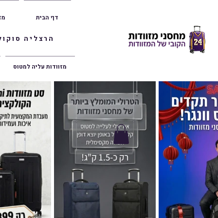
דף הבית
מז
הרצליה סוקולוב 36 | ראשון לציון הרצל 47 | פתח תק
מזוודות עליה למטוס