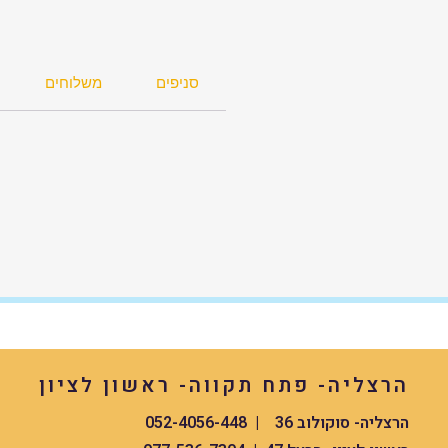
מסגרת המזוודה מפני סדקים ושברים. המ
קלה יותר וגמישה יותר.
ומאוד איכותית. היום גם הגודל הבינוני ו
החכמה לעלייה למטוס מגיעים עם ציפוי
סניפים
משלוחים
האלומניום .
כסט איכותי גלגלי המזוודה הינם מיוצרי
אחוז סילקון. עם מגנט לבידוד רעשים, כ
המזוודה כלל אינו מורגש גם במשקלים 
במיוחד. פטנט זה ייחודי לחברת סוויסדיג
דזיין, שילוב הגלגל הכפול עם מגנט שומ
על חוזקו של הגלגל ומאריך את חייו.
הרצליה- פתח תקווה- ראשון לציון
הרצליה- סוקולוב 36 | 052-4056-448