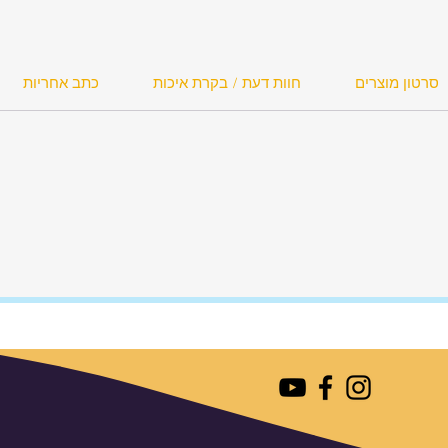
זוודה
המזוודה
סרטון מוצרים
חוות דעת / בקרת איכות
כתב אחריות
ם ממאה
ך ששינוע
כבדים
יטל
ר יותר