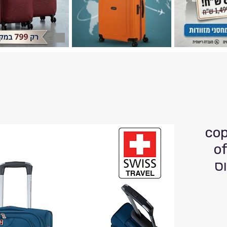
cop
of
וס