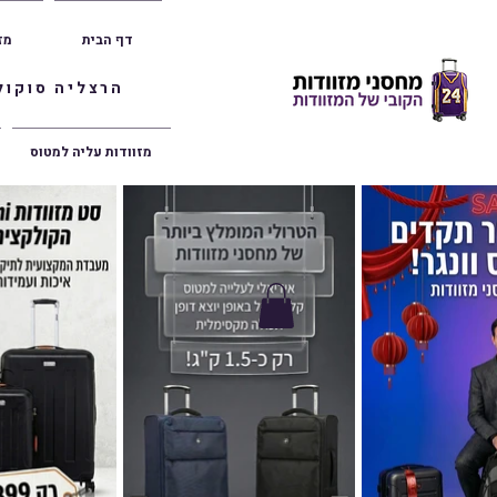
דף הבית
מז
הרצליה סוקולוב 36 | ראשון לציון הרצל 47 | פתח תק
מזוודות עליה למטוס