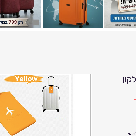
קון
יהוי