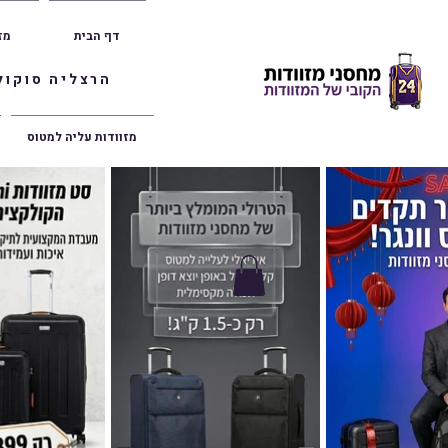
דף הבית
מז
הרצליה סוקולוב 36 | ראשון לציון הרצל 47 | פתח תק
מזוודות עליה למטוס