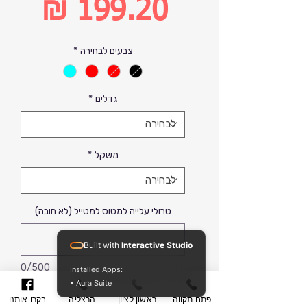
מחיר
רגיל
מחיר
צבעים לבחירה
*
מבצע
גדלים
*
משקל
*
טרולי עלייה למטוס למטייל (לא חובה)
Built with
Interactive Studio
0/500
Installed Apps:
• Aura Suite
פתח תקווה
ראשון לציון
הרצליה
בקרו אותנו
הוסף לסל קניות