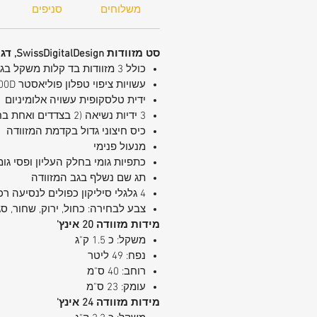
משלוחים
סניפים
סט מזוודות SwissDigitalDesign, דגם I AM LIGHT
כולל 3 מזוודות בד קלות משקל בגודל 20, 25 ו-29 אינץ'
עשויות ציפוי טפלון פוליאסטר 2400D בצפיפות גבוהה לעמידות
ידית טלסקופית עשויה אלומיניום
3 ידיות נשיאה (2 בצדדים ואחת בחלק העליון) להרמה פשוטה
כיס חיצוני גדול בקדמת המזוודה
מנעול פנימי
כתפיות גומי בחלק העליון ופסי ג
תג שם נשלף בגב המזוודה
4 גלגלי סיליקון כפולים לנסיעה רכה ויציבה
צבע לבחירה: כחול, ירוק, שחור, סג
מידות מזוודה 20 אינץ'
משקל: כ 1.5 ק"ג
נפח: 49 ליטר
רוחב: 40 ס"מ
עומק: 23 ס"מ
מידות מזוודה 24 אינץ'