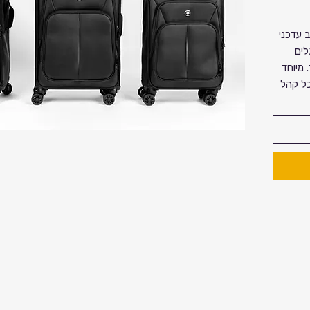
ב עדכני
לים
 מיוחד
כל קהל
 לסניף
קנייה