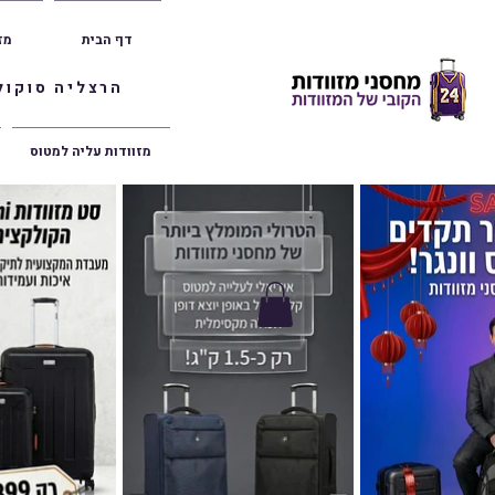
דף הבית
מז
הרצליה סוקולוב 36 | ראשון לציון הרצל 47 | פתח תק
מזוודות עליה למטוס