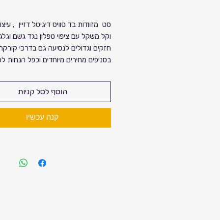
רגיל
מחיר
סט מזוודות בד סוויס דיגיטל דזיין , עיצו
מבצע
וקל משקל עם ציפוי טפלון נגד גשם וגלג
חזקים וגדולים לנסיעה גם בדרכי קורקר.
בסניפים מחירים מיוחדים וכפל הנחות ל
הלקוחות. לבירורים והזמנות יש להתקשר
הקרוב לביתכם. המבצע עד גמר המלאי. 
הוסף לסל קניות
נעימה.
קנה עכשיו