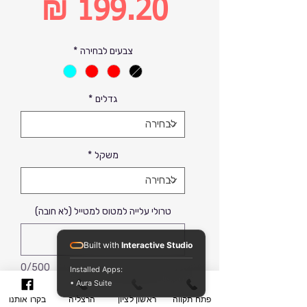
מחיר
רגיל
מחיר
צבעים לבחירה
*
מבצע
גדלים
*
משקל
*
טרולי עלייה למטוס למטייל (לא חובה)
Built with
Interactive Studio
0/500
Installed Apps:
• Aura Suite
פתח תקווה
ראשון לציון
הרצליה
בקרו אותנו
הוסף לסל קניות