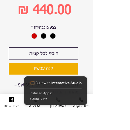
מחיר
רגיל
מחיר
צבעים לבחירה
*
מבצע
הוסף לסל קניות
קנה עכשיו
Built with
Interactive Studio
דגם C-Lite (סי-לייט) מבית SWISS –
מהדורת המקסי-משפחה
Installed Apps:
מקסימום אחסון ללא פשרות: גודל 32
• Aura Suite
אינץ' בנפח עצום של 140 ליטר
פתח תקווה
ראשון לציון
הרצליה
בקרו אותנו
כאשר הנסיעה המשפחתית דורשת את
המרחב המקסימלי האפשרי, דגם ה-C-
Lite בגרסת ה-32 אינץ' המוצגת