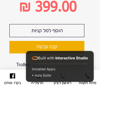
מחיר
רגיל
מחיר
הוסף לסל קניות
מבצע
קנה עכשיו
Built with
Interactive Studio
Trolley big soft expandable line
Installed Apps:
B|Y 78cm, model 4 wheels,
• Aura Suite
telescopic handle, closure with
פתח תקווה
ראשון לציון
הרצליה
בקרו אותנו
double zip fastening, interior lined,
spring-loaded stops, dresses,
maxi, zip closure, internal, TSA
lock, material Polyamide. Size: 48 x
פירוט המוצר/חוות דעת
78 x 31 cm (L x H x P).
דגם : מזוודה צהובה 29 אינץ
סניפים לקניית המזוודה
ציון המוצר: 5 מתוך 10 (ממוצע )