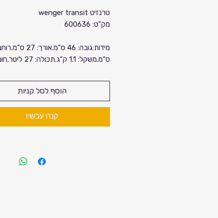
רגיל
מחיר
טרנזיט wenger transit
מק"ט: 600636
מבצע
ס”מ.משקל: 1.1 ק”ג.תכולה: 7
פוליאסטר.תא מגן ומרופד לאחסון מחשב 
גודל של כ-41 ס”מ/ 16 אינץ’.תא
הוסף לסל קניות
מכשירים אלקטרוניים ניידים (אייפד, קינד
טאבלט וכו’) עד גודל ש
קנה עכשיו
אינץ’.פאנל קשיח ומייצב, השומר על התי
ומגן על המחשב הנייד.רצועות מחוזקות ב
ארגונומי לנשיאה נוחה.ריפוד הגב מאוורר
על יובש.כיסי צד עם רוכסן.