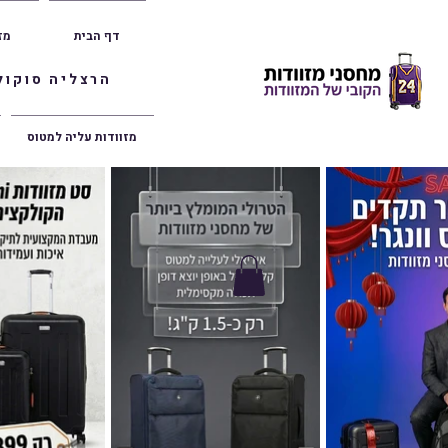
דף הבית
מז
הרצליה סוקולוב 36 | ראשון לציון הרצל 47 | פתח תק
מזוודות עליה למטוס