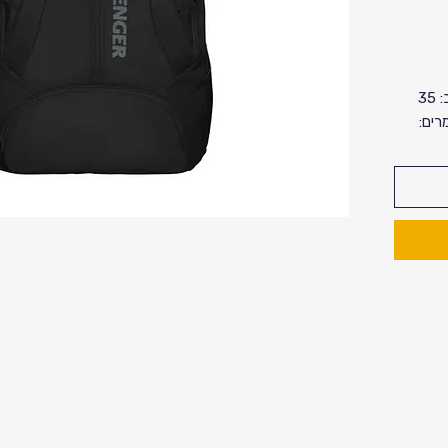
מידות:גובה: 46 ס”מ.אורך: 27 ס”מ.רוחב: 35
2 ליטר.חומרים:
נייד עד
 נוסף לאחסון
ל,
ל כ-25 ס”מ/ 10
ק זקוף
עיצוב
 ושומר