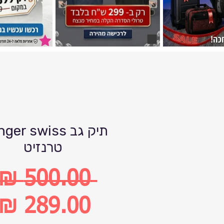
תיק גב er swiss
טרנזיט
 ‏500.00 ‏₪ 
מחיר