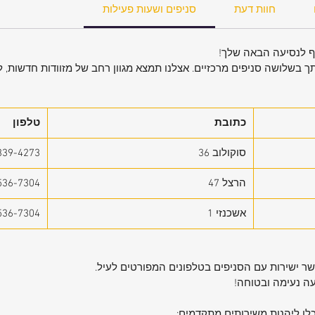
מאוורר
חוות דעת
סניפים ושעות פעילות
שרות
ים
יף לנסיעה הבאה שלך!
תך בשלושה סניפים מרכזיים. אצלנו תמצא מגוון רחב של מזוודות חדשות, לצ
 המשאיר
 נוחה
לביטחון
כתובת
טלפון
סוקולוב 36
339-4273
יאסטר ו-PVC איכותיים עם
הרצל 47
536-7304
ות
אשכנזי 1
536-7304
מ | אורך 25 ס"מ | רוחב
קשר ישירות עם הסניפים בטלפונים המפורטים לעיל.
עה נעימה ובטוחה!
אחריות
כלו ליהנות משירותים מתקדמים: