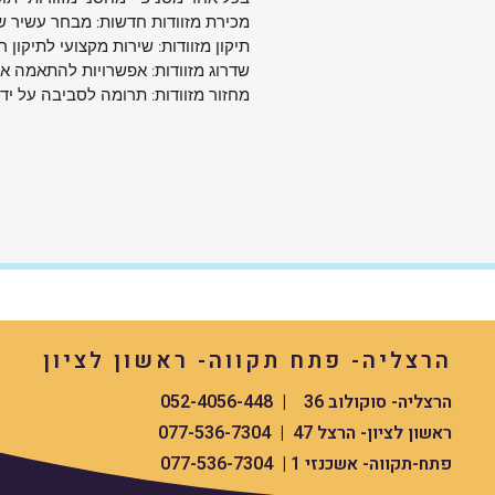
התחייבות למקוריות ואיכות ללא פשרות.
מכירת מזוודות חדשות: מבחר עשיר של
Wenger – כי הציוד שלך ראוי לטוב ביותר.
תיקון מזוודות: שירות מקצועי לתיקון ר
שדרוג מזוודות: אפשרויות להתאמה איש
מחזור מזוודות: תרומה לסביבה על יד
הרצליה- פתח תקווה- ראשון לציון
הרצליה- סוקולוב 36 | 052-4056-448
ראשון לציון- הרצל 47 | 077-536-7304
פתח-תקווה- אשכנזי 1 | 077-536-7304