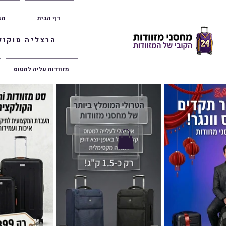
דף הבית
מז
הרצליה סוקולוב 36 | ראשון לציון הרצל 47 | פתח תק
מזוודות עליה למטוס