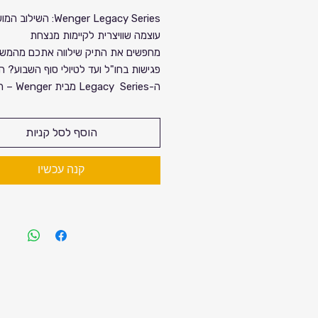
רגיל
מחיר
Wenger Legacy Series: השיל
עוצמה שוויצרית לקיימות מנצחת
מבצע
מחפשים את התיק שילווה אתכם מהמשר
פגישות בחו"ל ועד לטיולי סוף השבוע? ה
ה-egacy Series
השוויצרי שהפך לסמל של איכות ודיוק.
זה לא רק תיק גב, זו הצהרה: אלגנטיות
הוסף לסל קניות
קלאסית, נוחות בלתי מתפשרת ושמירה 
הסביבה (מיוצר מבקבוקי פלסטיק ממוחזר
קנה עכשיו
למה ה-Legacy הוא השותף המושלם עבורכם?
הגנה מקסימלית לטכנולוגיה שלכם: 
וטאבלט ("10) ששומרים על הציו
שלכם מוגן מכל עבר.
ארג
פנימית לכל הכבלים והמטענים, לצד 
QuickAccess וכיס מוסתר לחפצ
ביותר.