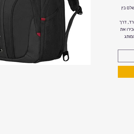
וב המושלם בין
ד, דרך
כירו את
L מבית Wenger – המותג
 שחורה
על
ים).
תאים
ייעודיים ומרופדים למחשב נייד (עד "16)
ד יקר הערך
ון חכם (Smart Organization): ארגונית
כיס
ים היקרים