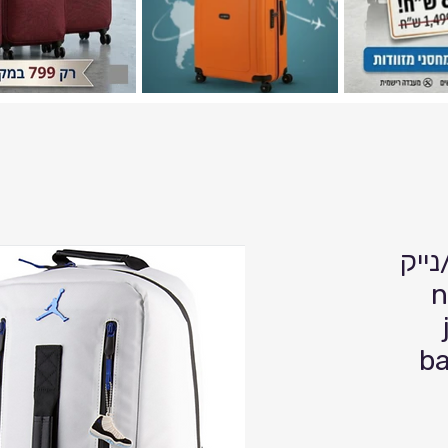
ייק
nik
ba