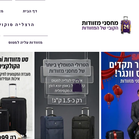
דף הבית
מז
הרצליה סוקולוב 36 | ראשון לציון הרצל 47 | פתח תק
מזוודות עליה למטוס