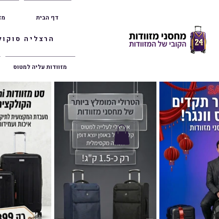
דף הבית
מז
הרצליה סוקולוב 36 | ראשון לציון הרצל 47 | פתח תק
מזוודות עליה למטוס