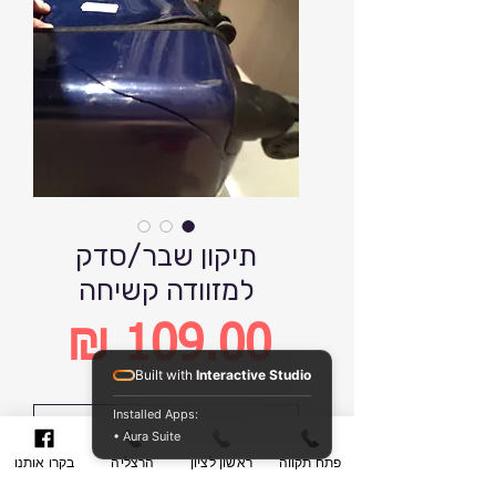
תיקון שבר/סדק
למזוודה קשיחה
109.00 ₪
Built with
Interactive Studio
Price
Installed Apps:
הוסף לסל קניות
• Aura Suite
פתח תקווה
ראשון לציון
הרצליה
בקרו אותנו
קנה עכשיו