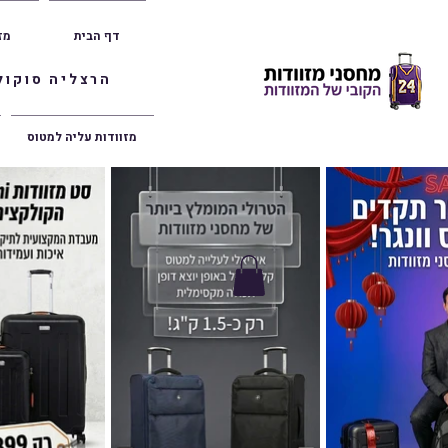
דף הבית
מז
הרצליה סוקולוב 36 | ראשון לציון הרצל 47 | פתח תק
מזוודות עליה למטוס