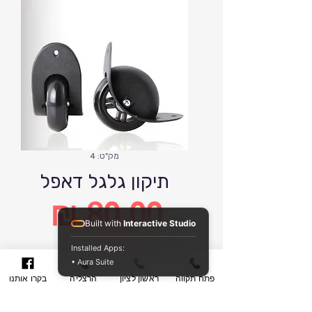
מק"ט: 4
תיקון גלגל דאפל
Built with
Interactive Studio
מחיר
Installed Apps:
• Aura Suite
הוסף לסל קניות
פתח תקווה
ראשון לציון
הרצליה
בקרו אותנו
קנה עכשיו